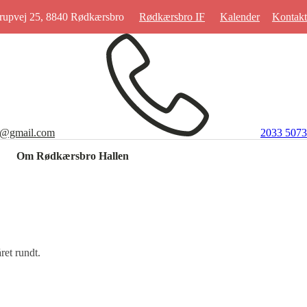
rupvej 25, 8840 Rødkærsbro
Rødkærsbro IF
Kalender
Kontakt
en@gmail.com
2033 5073
Om Rødkærsbro Hallen
ret rundt.