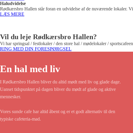
Haludvidelse
Rødkærsbro Hallen står foran en udvidelse af de nuværende lokaler. Vi
LÆS MERE
Vil du leje Rødkærsbro Hallen?
Vi har springsal / festlokaler / den store hal / mødelokaler / sportscafee
RING MED DIN FORESPØRGSEL
En hal med liv
I Rødkærsbro Hallen bliver du altid mødt med liv og glade dage.
Uanset tidspunktet på dagen bliver du mødt af glade og aktive
mennesker.
Vores sunde cafe har altid åbent og er et godt alternativ til den
typiske cafeteria-mad.