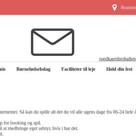
Brandst
roedkaersbrohall
nis
Børnefødselsdag
Faciliteter til leje
Hold din fest
enter. Så kan du spille alt det du vil alle ugens dage fra 06-24 hele å
p for booking og spil.
il at medbringe eget udstyr, hvis i har det.
d.