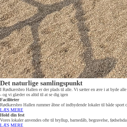
Det naturlige samlingspunkt
I Rødkærsbro Hallen er der plads til alle. Vi sætter en ære i at byde al
- og vi glæder os altid til at se dig igen
Faciliteter
Rødkærsbro Hallen rummer åbne of indbydende lokaler til både sport o
LÆS MERE
Hold din fest
Vores lokaler anvendes ofte til bryllup, barnedåb, begravelse, fødselsda
LÆS MERE